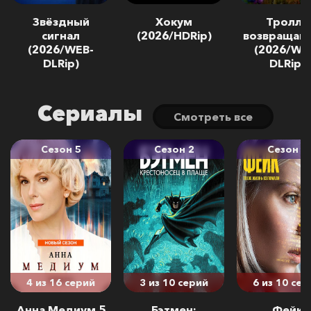
Звёздный
Хокум
Тролли
сигнал
(2026/HDRip)
возвращают
(2026/WEB-
(2026/WE
DLRip)
DLRip)
Сериалы
Cмотреть все
Сезон 5
Сезон 2
Сезон 1
4 из 16 серий
3 из 10 серий
6 из 10 сер
Анна Медиум 5
Бэтмен:
Фейк