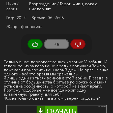
Цикл /
Возрождение / Герои живы, пока о
серия:
них помнят
Год:
2024
Время:
06:55:06
Жанр:
фантастика
+6
Только о нас, первопоселенцах колонии V, забыли. И
теперь те, из-за кого наши предки покинули Землю,
пожелали присвоить наш новый дом. Но враг не знал
одного – всё это время мы сражались…
Я лишь один из тысяч воинов в этой войне. Правда, в
отличие от большинства братьев по оружию, у меня
есть одна особенность, о которой не знают враги.
Поэтому подобные мне всегда носят одну
плазменную гранату, для себя.
Жизнь только одна? Ты в этом уверен, рядовой?