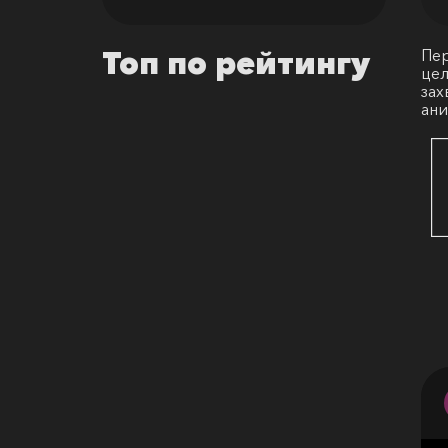
Пер
Топ по рейтингу
цел
зах
ани