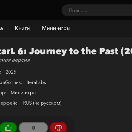
а
Книги
Мини-игры
tarL 6: Journey to the Past 
лная версия
:
2025
работчик:
IteraLabs
нр:
Мини-игры
терфейс:
RUS (на русском)
0