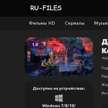
Фильмы HD
Сериалы
Музык
Д
1.0
К
по
Год
Раз
Жа
Доступно на устройствах:
Ин
Windows 7/8/10/