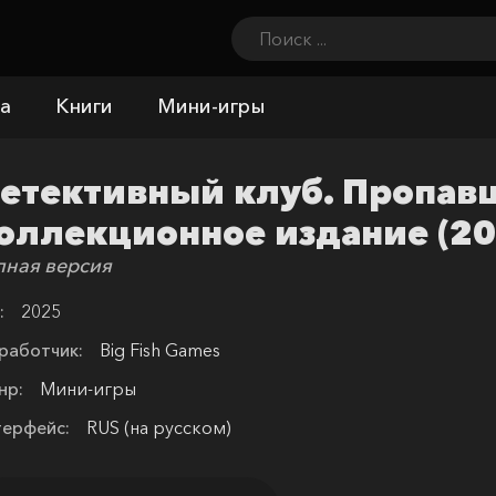
а
Книги
Мини-игры
етективный клуб. Пропавш
оллекционное издание (20
лная версия
:
2025
работчик:
Big Fish Games
нр:
Мини-игры
терфейс:
RUS (на русском)