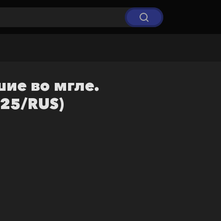
ие во мгле.
25/RUS)