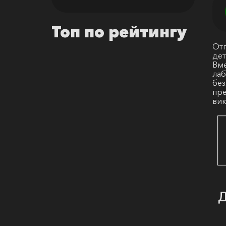
Топ по рейтингу
Отп
дет
Вме
лаб
без
пре
вик
Д