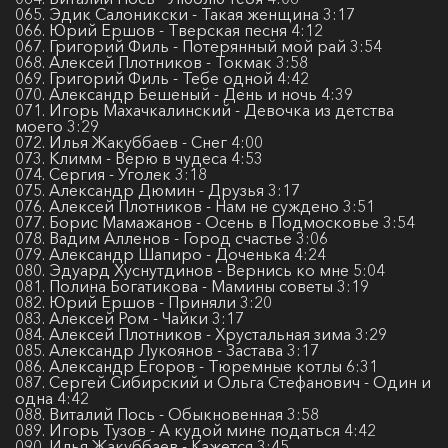
065. Эдик Салоникски - Такая женщина 3:17
066. Юрий Ершов - Тверская песня 4:12
067. Григорий Филь - Потерянный мой рай 3:54
068. Алексей Плотников - Токмак 3:58
069. Григорий Филь - Тебе одной 4:42
070. Александр Бешеный - День и ночь 4:39
071. Игорь Махачкалинский - Девочка из детства
моего 3:29
072. Илья Жакуббаев - Снег 4:00
073. Климм - Верю в чудеса 4:53
074. Сергия - Уголек 3:18
075. Александр Дюмин - Друзья 3:17
076. Алексей Плотников - Нам не суждено 3:51
077. Борис Мамажанов - Осень в Подмосковье 3:54
078. Вадим Алленов - Город счастье 3:06
079. Александр Шапиро - Доченька 4:24
080. Эдуард Хуснутдинов - Вернись ко мне 5:04
081. Полина Богатикова - Мамины советы 3:19
082. Юрий Ершов - Приняли 3:20
083. Алексей Ром - Чайки 3:17
084. Алексей Плотников - Хрустальная зима 3:29
085. Александр Лукоянов - Застава 3:17
086. Алекcандр Егоров - Тюремные котлы 6:31
087. Сергей Сибирский и Ольга Стефанович - Один и
одна 4:42
088. Виталий Пось - Обыкновенная 3:58
089. Игорь Тузов - А кудой мине податься 4:42
090. Илья Жакуббаев - Кажется 3:45