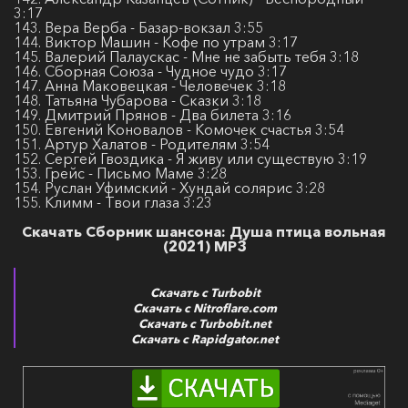
3:17
143. Вера Верба - Базар-вокзал 3:55
144. Виктор Машин - Кофе по утрам 3:17
145. Валерий Палаускас - Мне не забыть тебя 3:18
146. Сборная Союза - Чудное чудо 3:17
147. Анна Маковецкая - Человечек 3:18
148. Татьяна Чубарова - Сказки 3:18
149. Дмитрий Прянов - Два билета 3:16
150. Евгений Коновалов - Комочек счастья 3:54
151. Артур Халатов - Родителям 3:54
152. Сергей Гвоздика - Я живу или существую 3:19
153. Грейс - Письмо Маме 3:28
154. Руслан Уфимский - Хундай солярис 3:28
155. Климм - Твои глаза 3:23
Скачать Сборник шансона: Душа птица вольная
(2021) MP3
Скачать с Turbobit
Скачать с Nitroflare.com
Скачать с Turbobit.net
Скачать с Rapidgator.net