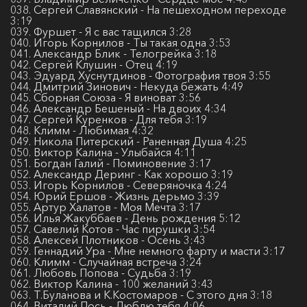
038. Сергей Славянский - На пешеходном переходе
3:19
039. Фуршет - Я с вас тащился 3:28
040. Игорь Корнилов - Ты такая одна 3:53
041. Александр Блик - Телогрейка 3:18
042. Сергей Клушин - Отец 4:19
043. Эдуард Хуснутдинов - Фотография твоя 3:55
044. Дмитрий Зинович - Некуда бежать 4:49
045. Сборная Союза - Я виноват 3:56
046. Александр Бешеный - На двоих 4:34
047. Сергей Куренков - Для тебя 3:19
048. Климм - Любимая 4:32
049. Никола Питерский - Раненная Душа 4:25
050. Виктор Калина - Улыбайся 4:11
051. Богдан Галий - Поминовение 3:17
052. Александр Деринг - Как хорошо 3:19
053. Игорь Корнилов - Северяночка 4:24
054. Юрий Ершов - Жизнь дерьмо 3:39
055. Артур Халатов - Моя Мечта 3:17
056. Илья Жакуббаев - День рождения 5:12
057. Савелий Котов - Час пирушки 3:54
058. Алексей Плотников - Осень 3:43
059. Геннадий Ура - Мне немного фарту и масти 3:17
060. Климм - Случайная встреча 3:24
061. Любовь Попова - Судьба 3:19
062. Виктор Калина - 100 желаний 3:43
063. Т.Буланова и К.Костомаров - С этого дня 3:18
064. Виталий Пось - Люблю тебя 4:06