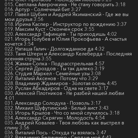
015. Светлана Аверочкина - Не стану говорить 3:18
016. Артур - Солнечный бит 3:27
017. Павел Шубин и Андрей Якиманский - Где же вы
мои друзья 3:56
018. Ирина Каспер - Инструктор по вождению 3:37
019. Максим Куст - Окончен срок 3:55
020. Александр Тафинцев - Ты приходишь 4:02
021. Игорь Голубев и Юлия Прокофьева - А счастья
хочется 3:54
022. Наташа Галич - Долгожданное да 4:32
023. Таня Штерн и Александр Келеберда - Последняя
осенняя струна 3:55
024. Жаман-Сопка - Подрасстрельная 4:57
025. Сергей Дроздов - Ты так далеко 3:19
026. Студия Маркел - Семейные узы 3:08
027. Виталий Аксенов - Потому что 3:29
028. Владимир Ждамиров - Золотая осень 4:45
029. Руслан Абкадиров - Одна на свете 3:17
030. Алексей Плотников - Не разбей нашей любви
4:01
031. Александр Солодуха - Позволь 3:17
032. Михаил Шуфутинский - Белый аист 3:43
033. Игорь Крылов - Что со мной случилось 3:18
034. Александр Скрягин - Молодость 4:54
035. Андрей Ковалев - Твоя любовь как выстрел в
спину 3:56
036. Виталий Пось - Откуда ты взялась 3:47
037. Владимир Беличенко - Сердце моё 4:43