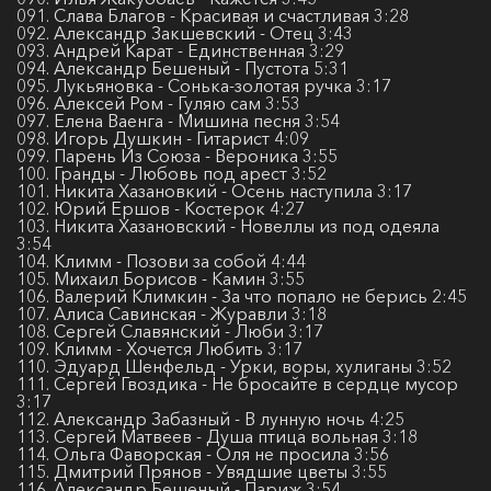
091. Слава Благов - Красивая и счастливая 3:28
092. Александр Закшевский - Отец 3:43
093. Андрей Карат - Единственная 3:29
094. Александр Бешеный - Пустота 5:31
095. Лукьяновка - Сонька-золотая ручка 3:17
096. Алексей Ром - Гуляю сам 3:53
097. Елена Ваенга - Мишина песня 3:54
098. Игорь Душкин - Гитарист 4:09
099. Парень Из Союза - Вероника 3:55
100. Гранды - Любовь под арест 3:52
101. Никита Хазановкий - Осень наступила 3:17
102. Юрий Ершов - Костерок 4:27
103. Никита Хазановский - Новеллы из под одеяла
3:54
104. Климм - Позови за собой 4:44
105. Михаил Борисов - Камин 3:55
106. Валерий Климкин - За что попало не берись 2:45
107. Алиса Савинская - Журавли 3:18
108. Сергей Славянский - Люби 3:17
109. Климм - Хочется Любить 3:17
110. Эдуард Шенфельд - Урки, воры, хулиганы 3:52
111. Сергей Гвоздика - Не бросайте в сердце мусор
3:17
112. Александр Забазный - В лунную ночь 4:25
113. Сергей Матвеев - Душа птица вольная 3:18
114. Ольга Фаворская - Оля не просила 3:56
115. Дмитрий Прянов - Увядшие цветы 3:55
116. Александр Бешеный - Париж 3:54