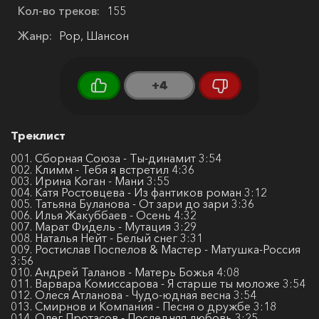
Кол-во треков:
155
Жанр:
Pop, Шансон
+4
Треклист
001. Сборная Союза - Ты-динамит 3:54
002. Климм - Тебя я встретил 4:36
003. Ирина Коган - Мани 3:55
004. Катя Ростовцева - Из фантиков роман 3:12
005. Татьяна Буланова - От зари до зари 3:36
006. Илья Жакуббаев - Осень 4:32
007. Марат Фидель - Мутация 3:29
008. Наталья Нейт - Белый снег 3:31
009. Ростислав Поспелов & Мастер - Матушка-Россия
3:56
010. Андрей Таланов - Матерь Божья 4:08
011. Варвара Комиссарова - Я старше ты моложе 3:54
012. Олеся Атланова - Чудо-юдная весна 3:54
013. Смирнов и Компания - Песня о дружбе 3:18
014. Олег Протасов - Последняя любовь 3:25