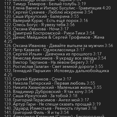
117. Тимур Темиров - Белый голубь 3:19
118. Елена Ваенга и Интарс Бусулис - Гравитация 4:20
119. Сергей Сухачев - Люблю искренне 3:54
120. Саша Иркутский - Балерина 3:55
121. Валерий Курас - Есть ещё порох 3:16
122. Олесь Богус - Я увезу тебя 3:56
123. Оксана Иванова - Ночи 3:17
124. Дмитрий Костромской - Рики-Тики 3:54
125. Денис Майданов & Сергей Трофимов - Жена
4:25
126. Оксана Иванова - Давайте выпьем за мужчин 3:56
127. Петр Казаков - Одноклассница 3:17
128. Сергей Ильин - Девчонка из прошлого 3:17
129. Вячеслав Анисимов - Я украду все звёзды 3:54
130. Виктор Тартанов - На левом берегу 3:17
131. Ростислав Галаган - Свет земной дороги 3:55
132. Геннадий Парыкин - Исповедь дальнобойщика
4:25
133. Сергей Куренков - Сочи 3:17
134. Никола Питерский - Первая любовь 3:55
135. Никита Хазановский - Маленькая жизнь 3:55
136. Владимир Дубровский - Я так хочу 3:54
137. Саша Иркутский - За тобой 3:18
138. Григорий Герасимов - Ангел мой 3:17
139. Артур Гари - Не спеши сказать прощай 3:19
140. Эдуард Изместьев - Ревность глупая 3:18
141. Григорий Филь - Я и ты 3:54
142. Александр Казанцев (Сотник) - Беспородный