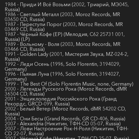
1984 - Приди И Всё Возьми (2002, Триарий, МЭ045,
Russia)
1986 - Светлый Металл (2003, Moroz Records, MR
03650 CD, Russia)
1987 - Переступи Порог (2003, Moroz Records, MR
03469 CD, Russia)
1987 - Чёрный Кофе (EP) (Мелодия, C62 25731 001,
Russia) (LP)
1989 - Вольному - Воля (2003, Moroz Records, MR
03466 CD, Russia)
1991 - Golden Lady (2001, Мистерия Звука, MZ-024-2,
Russia)
1992 - Леди Осень (1996, Solo Florentin, 3194029,
Germany)
1996 - Пьяная Луна (1996, Solo Florentin, 3194027,
Germany)
1999 - The Best Of (Solo Florentin Music, none, Germany)
2000 - Легенды Русского Рока (Moroz Records, dMR
36504 CD, Russia)
2001 - Энциклопедия Российского Рока (Гранд
Рекордс, GRCD-099, Russia)
2002 - Белый Ветер (Moroz Records, dMR 54202 CD,
Russia)
2004 - Они Бесы (Grand Records, GR CD-406, Russia)
2007 - Alexandria (Никитин, ТФН-CD 05-07, Russia)
2007 - Лови Настроение Рок-Н-Ролл (Никитин, ТФН-
CD 22-07, Russia)
2007 - Чёрный Кофе (Никитин, ТФН-CD 25-07, Russia)