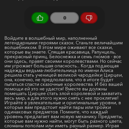
0
Войдите в волшебный мир, наполненный
легендарными героями сказок. Станьте величайшим
волшебником. В этом мире оживают все сказки,
которые вы знаете. Спящая красавица, Рапунцель,
прекрасный принц, Белоснежка и семь гномов - все
они здесь, правят своими королевствами. Но сейчас
им угрожает большая опасность... Когда подающая
надежды ведьма-любительница по имени Алиса
решила стать ученицей великой чародейки Цирцеи,
она, конечно, не предполагала, что в итоге будет
пытаться спасти сказочные королевства. И без вашей
помощи ей это не удастся! Вместе вы должны
помешать Цирцее стать злой королевой и захватить
весь мир, а для этого нужно снять с нее проклятие!
Играйте в увлекательные и оригинальные уровни, в
которых вам предстоит найти пары или тройки
одинаковых предметов. Помните, что каждый
уровень предлагает вам новую механику. Предметы,
которые вам нужно найти, могут быть разного цвета,
сломаны пополам или иметь разный размер. Играя