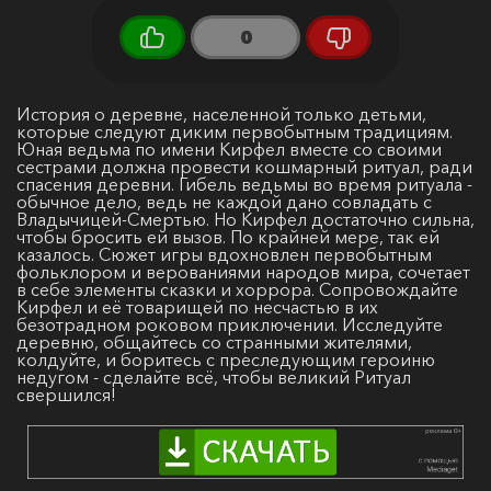
0
История о деревне, населенной только детьми,
которые следуют диким первобытным традициям.
Юная ведьма по имени Кирфел вместе со своими
сестрами должна провести кошмарный ритуал, ради
спасения деревни. Гибель ведьмы во время ритуала -
обычное дело, ведь не каждой дано совладать с
Владычицей-Смертью. Но Кирфел достаточно сильна,
чтобы бросить ей вызов. По крайней мере, так ей
казалось. Сюжет игры вдохновлен первобытным
фольклором и верованиями народов мира, сочетает
в себе элементы сказки и хоррора. Сопровождайте
Кирфел и её товарищей по несчастью в их
безотрадном роковом приключении. Исследуйте
деревню, общайтесь со странными жителями,
колдуйте, и боритесь с преследующим героиню
недугом - сделайте всё, чтобы великий Ритуал
свершился!