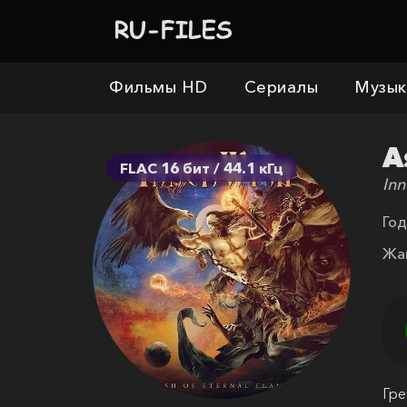
Фильмы HD
Сериалы
Музык
A
FLAC 16 бит / 44.1 кГц
In
Год
Жа
Гре