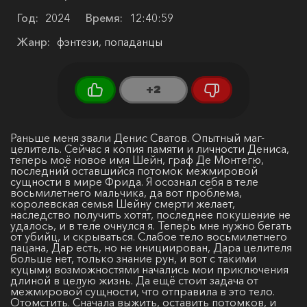
Год:
2024
Время:
12:40:59
Жанр:
фэнтези, попаданцы
+2
Раньше меня звали Денис Сватов. Опытный маг-
целитель. Сейчас я копия памяти и личности Дениса,
теперь моё новое имя Шейн, граф Де Монтегю,
последний оставшийся потомок межмировой
сущности в мире Фрида. Я осознал себя в теле
восьмилетнего мальчика, да вот проблема,
королевская семья Шейну смерти желает,
наследство получить хотят, последнее покушение не
удалось, и в теле очнулся я. Теперь мне нужно бегать
от убийц, и скрываться. Слабое тело восьмилетнего
пацана, Дар есть, но не инициирован, Дара целителя
больше нет, только знание рун, и вот с такими
куцыми возможностями начались мои приключения
длиной в целую жизнь. Да ещё стоит задача от
межмировой сущности, что отправила в это тело.
Отомстить. Сначала выжить, оставить потомков, и