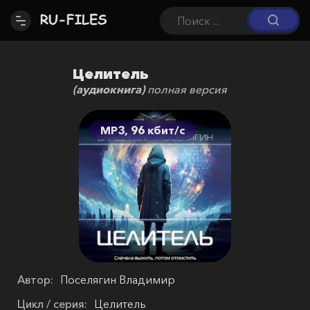
Целитель
(аудиокнига)
полная версия
MP3, 96 кбит/c
Автор:
Поселягин Владимир
Цикл / серия:
Целитель