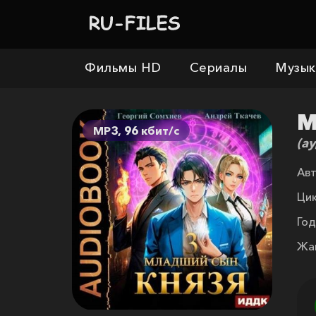
Фильмы HD
Сериалы
Музык
М
MP3, 96 кбит/c
(а
Авт
Цик
Год
Жа