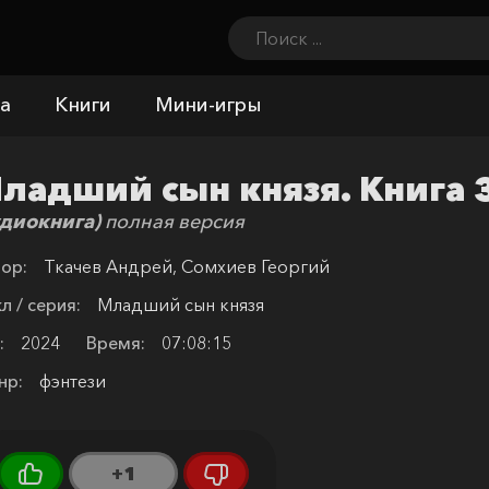
а
Книги
Мини-игры
ладший сын князя. Книга 
удиокнига)
полная версия
ор:
Ткачев Андрей, Сомхиев Георгий
л / серия:
Младший сын князя
:
2024
Время:
07:08:15
нр:
фэнтези
+1