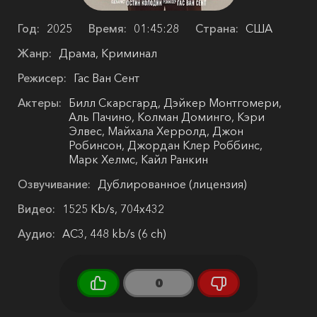
Год:
2025
Время:
01:45:28
Страна:
США
Жанр:
Драма, Криминал
Режисер:
Гас Ван Сент
Актеры:
Билл Скарсгард, Дэйкер Монтгомери,
Аль Пачино, Колман Доминго, Кэри
Элвес, Майхала Херролд, Джон
Робинсон, Джордан Клер Роббинс,
Марк Хелмс, Кайл Ранкин
Озвучивание:
Дублированное (лицензия)
Видео:
1525 Kb/s, 704x432
Аудио:
AC3, 448 kb/s (6 ch)
0