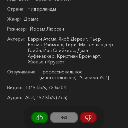
Страна:
Нидерланды
Жанр:
Драма
Режисер:
Йорам Люрсен
Актеры:
Барри Атсма, Якоб Дервиг, Пьер
Бокма, Раймонд Тири, Маттео ван дер
Грийн, Йап Спийкерс, Даан
Ауфенаккер, Кристиан Брончарт,
Жюльен Круазет
Озвучивание:
Профессиональное
(многоголосное) ["Синема-УС"]
Видео:
1349 kb/s, 720x304
Аудио:
AC3, 192 Kb/s (2 ch)
+4