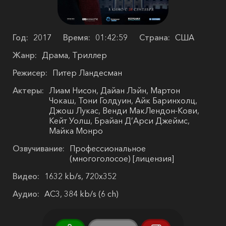
Год:
2017
Время:
01:42:59
Страна:
США
Жанр:
Драма, Триллер
Режисер:
Питер Ландесман
Актеры:
Лиам Нисон, Дайан Лэйн, Мартон
Чокаш, Тони Голдуин, Айк Баринхолц,
Джош Лукас, Венди МакЛендон-Кови,
Кейт Уолш, Брайан Д’Арси Джеймс,
Майка Монро
Озвучивание:
Профессиональное
(многоголосое) [лицензия]
Видео:
1632 kb/s, 720x352
Аудио:
AC3, 384 kb/s (6 ch)