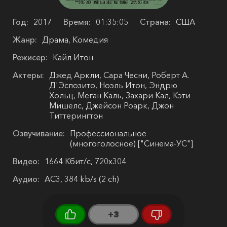
Год:
2017
Время:
01:35:05
Страна:
США
Жанр:
Драма, Комедия
Режисер:
Кайл Итон
Актеры:
Джед Аркли, Сара Чесни, Роберт А.
Д'Эспозито, Ноэль Итон, Эндрю
Хольц, Меган Каль, Захари Кал, Кэти
Мишелс, Джейсон Роарк, Джон
Титтерингтон
Озвучивание:
Профессиональное
(многоголосное) ["Синема-УС"]
Видео:
1664 Кбит/с, 720x304
Аудио:
AC3, 384 kb/s (2 ch)
+3