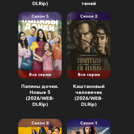
DLRip)
теней
(2026/WEB-
DLRip)
Сезон 5
Сезон 2
Все серии
Все серии
Папины дочки.
Каштановый
Новые 5
человечек
(2026/WEB-
(2026/WEB-
DLRip)
DLRip)
Сезон 8
Сезон 1