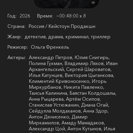
Год:
2026
Время:
~00:48:00 х 8
Страна:
Россия / Кейстоун Продакшн
Жанр:
детектив, драма, криминал, триллер
Режисер:
Ольга Френкель
Актеры:
Александр Петров, Юлия Снигирь,
Полина Гухман, Владимир Ляхов, Иван
Архангельский, Сергей Шароватов,
Илья Катунцев, Виктория Цыганкова,
Климентий Кривоносенко, Игорь
Миркурбанов, Никита Павленко,
Таисья Калинина, Баястан Колдошалы,
Анна Рыцарева, Артём Осипов,
Станислав Устюжанин, Диана Огай,
Сейдулла Молдаханов, Анна Здор,
Антон Денисенко, Дамир
Миркамилов, Амаду Мамадаков,
Александр Цой, Антон Кутынов, Илья