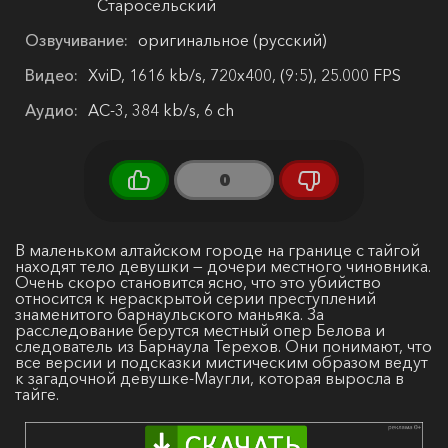
Старосельский
Озвучивание:
оригинальное (русский)
Видео:
XviD, 1616 kb/s, 720x400, (9:5), 25.000 FPS
Аудио:
AC-3, 384 kb/s, 6 ch
0
В маленьком алтайском городе на границе с тайгой
находят тело девушки — дочери местного чиновника.
Очень скоро становится ясно, что это убийство
относится к нераскрытой серии преступлений
знаменитого барнаульского маньяка. За
расследование берутся местный опер Белова и
следователь из Барнаула Терехов. Они понимают, что
все версии и подсказки мистическим образом ведут
к загадочной девушке-Маугли, которая выросла в
тайге.