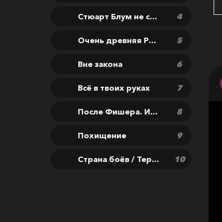
Стюарт Блум не смог спасти вселенную (1 сезон) / Stuart Fails to Save the Universe
Очень древняя Русь
Вне закона
Всё в твоих руках
После Фишера. Инквизитор
Похищение
Страна боёв / Территория боя (1 сезон) / Fightland