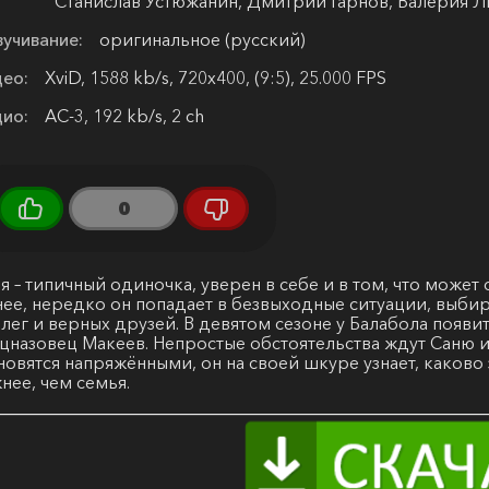
Станислав Устюжанин, Дмитрий Гарнов, Валерия Л
учивание:
оригинальное (русский)
ео:
XviD, 1588 kb/s, 720x400, (9:5), 25.000 FPS
ио:
AC-3, 192 kb/s, 2 ch
0
я – типичный одиночка, уверен в себе и в том, что может
ее, нередко он попадает в безвыходные ситуации, выби
лег и верных друзей. В девятом сезоне у Балабола появ
цназовец Макеев. Непростые обстоятельства ждут Саню и
новятся напряжёнными, он на своей шкуре узнает, каково
нее, чем семья.