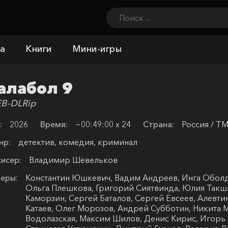
а
Книги
Мини-игры
алабол 9
B-DLRip
:
2026
Время:
~00:49:00 х 24
Страна:
Россия / Т
нр:
детектив, комедия, криминал
исер:
Владимир Шевельков
еры:
Константин Юшкевич, Вадим Андреев, Инга Оболд
Ольга Плешкова, Григорий Сиятвинда, Юлия Такши
Каморзин, Сергей Баталов, Сергей Евсеев, Алевт
Катаев, Олег Морозов, Андрей Субботин, Никита 
Водолазская, Максим Шилов, Денис Кирис, Игорь 