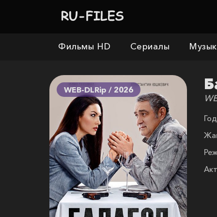
Фильмы HD
Сериалы
Музык
Б
WEB-DLRip / 2026
WE
Год
Жа
Реж
Акт