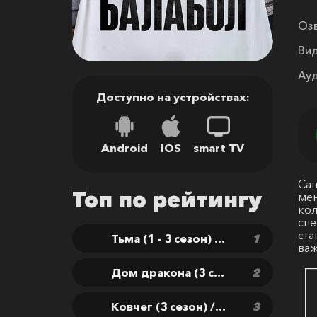
Озв
Вид
Ауд
Доступно на устройствах:
Android
IOS
smart TV
Сан
Топ по рейтингу
мен
кол
спе
ста
Тьма (1 - 3 сезон) / Dark
важ
Дом дракона (3 сезон) / House of the Dragon
Ковчег (3 сезон) / The Ark