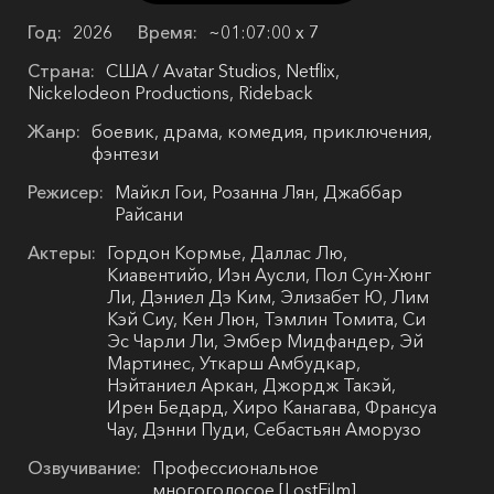
Год:
2026
Время:
~01:07:00 х 7
Страна:
США / Avatar Studios, Netflix,
Nickelodeon Productions, Rideback
Жанр:
боевик, драма, комедия, приключения,
фэнтези
Режисер:
Майкл Гои, Розанна Лян, Джаббар
Райсани
Актеры:
Гордон Кормье, Даллас Лю,
Киавентийо, Иэн Аусли, Пол Сун-Хюнг
Ли, Дэниел Дэ Ким, Элизабет Ю, Лим
Кэй Сиу, Кен Люн, Тэмлин Томита, Си
Эс Чарли Ли, Эмбер Мидфандер, Эй
Мартинес, Уткарш Амбудкар,
Нэйтаниел Аркан, Джордж Такэй,
Ирен Бедард, Хиро Канагава, Франсуа
Чау, Дэнни Пуди, Себастьян Аморузо
Озвучивание:
Профессиональное
многоголосое [LostFilm]