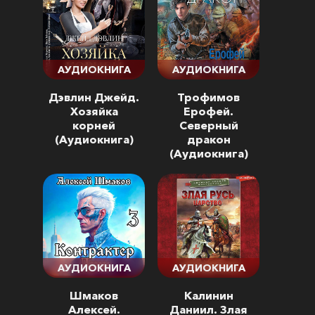
АУДИОКНИГА
АУДИОКНИГА
Дэвлин Джейд.
Трофимов
Хозяйка
Ерофей.
корней
Северный
(Аудиокнига)
дракон
(Аудиокнига)
АУДИОКНИГА
АУДИОКНИГА
Шмаков
Калинин
Алексей.
Даниил. Злая