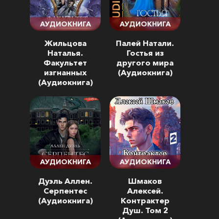
АУДИОКНИГА
АУДИОКНИГА
Жильцова
Палей Натали.
Наталья.
Гостья из
Факультет
другого мира
изгнанных
(Аудиокнига)
(Аудиокнига)
АУДИОКНИГА
АУДИОКНИГА
Дуэль Аллен.
Шмаков
Серпентес
Алексей.
(Аудиокнига)
Контрактер
Душ. Том 2