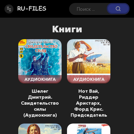
Книги
АУДИОКНИГА
АУДИОКНИГА
Шелег
Нот Вай,
Дмитрий.
Риддер
Свидетельство
Аристарх,
силы
Форд Крис.
(Аудиокнига)
Председатель
(Аудиокнига)