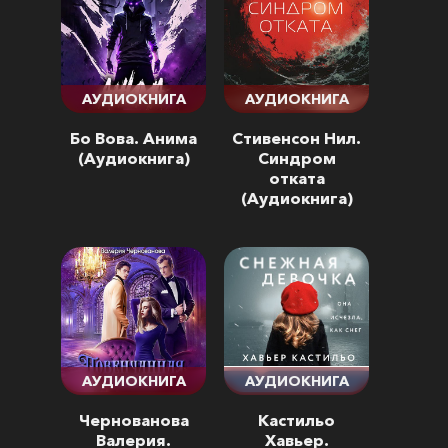
АУДИОКНИГА
АУДИОКНИГА
Бо Вова. Анима
Стивенсон Нил.
(Аудиокнига)
Синдром
отката
(Аудиокнига)
АУДИОКНИГА
АУДИОКНИГА
Чернованова
Кастильо
Валерия.
Хавьер.