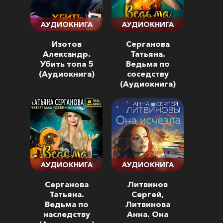
АУДИОКНИГА
АУДИОКНИГА
Изотов
Серганова
Александр.
Татьяна.
Убить топа 5
Ведьма по
(Аудиокнига)
соседству
(Аудиокнига)
АУДИОКНИГА
АУДИОКНИГА
Серганова
Литвинов
Татьяна.
Сергей,
Ведьма по
Литвинова
наследству
Анна. Она