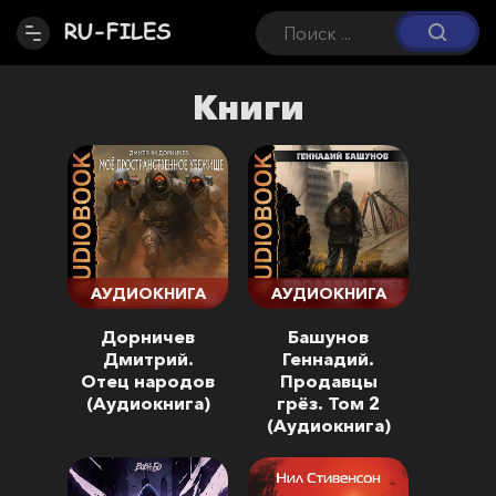
Книги
АУДИОКНИГА
АУДИОКНИГА
Дорничев
Башунов
Дмитрий.
Геннадий.
Отец народов
Продавцы
(Аудиокнига)
грёз. Том 2
(Аудиокнига)