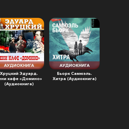
АУДИОКНИГА
АУДИОКНИГА
Хруцкий Эдуард.
Бьорк Самюэль.
ени кафе «Домино»
Хитра (Аудиокнига)
(Аудиокнига)