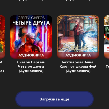
АУДИОКНИГА
АУДИОКНИГА
 И
Снегов Сергей.
Бахтиярова Анна.
Четыре друга
Ключ от школы фей
Т
а)
(Аудиокнига)
(Аудиокнига)
Загрузить еще