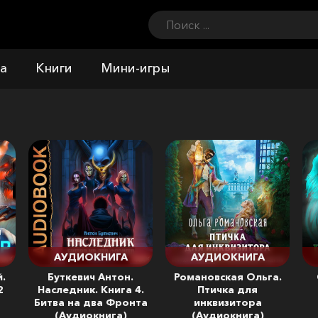
а
Книги
Мини-игры
АУДИОКНИГА
АУДИОКНИГА
.
Буткевич Антон.
Романовская Ольга.
2
Наследник. Книга 4.
Птичка для
Битва на два Фронта
инквизитора
(Аудиокнига)
(Аудиокнига)