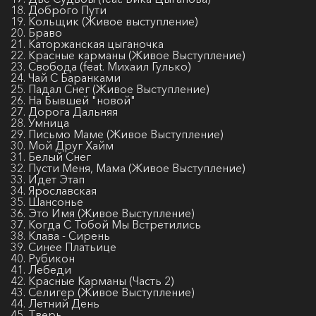
18. Доброго Пути
19. Кольщик (Живое выступление)
20. Браво
21. Каторжанская цыганочка
22. Красные карманы (Живое Выступление)
23. Свобода (feat. Михаил Гулько)
24. Чай С Баранками
25. Падал Снег (Живое Выступление)
26. На Бывшей "новой"
27. Дорога Дальняя
28. Умница
29. Письмо Маме (Живое Выступление)
30. Мой Друг Хайм
31. Белый Снег
32. Пусти Меня, Мама (Живое Выступление)
33. Идет Этап
34. Ярославская
35. Шансонье
36. Это Имя (Живое Выступление)
37. Когда С Тобой Мы Встретились
38. Клава - Сирень
39. Синее Платьице
40. Рубикон
41. Лебеди
42. Красные Карманы (Часть 2)
43. Селигер (Живое Выступление)
44. Летний День
45. Тверь