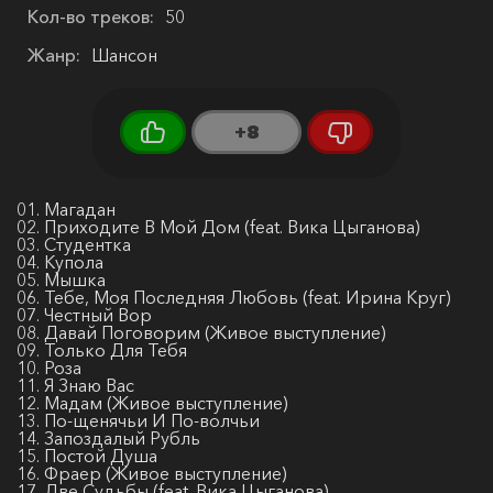
Кол-во треков:
50
Жанр:
Шансон
+8
01. Магадан
02. Приходите В Мой Дом (feat. Вика Цыганова)
03. Студентка
04. Купола
05. Мышка
06. Тебе, Моя Последняя Любовь (feat. Ирина Круг)
07. Честный Вор
08. Давай Поговорим (Живое выступление)
09. Только Для Тебя
10. Роза
11. Я Знаю Вас
12. Мадам (Живое выступление)
13. По-щенячьи И По-волчьи
14. Запоздалый Рубль
15. Постой Душа
16. Фраер (Живое выступление)
17. Две Судьбы (feat. Вика Цыганова)