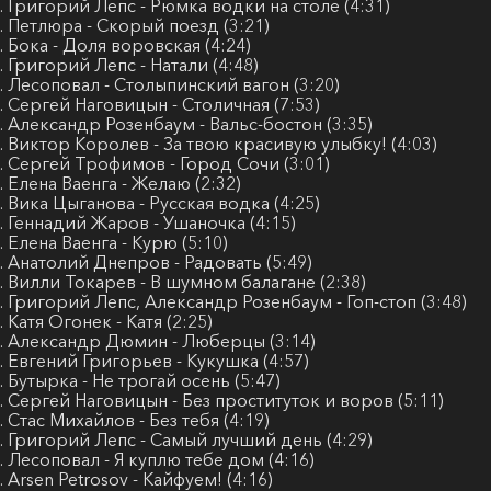
. Григорий Лепс - Рюмка водки на столе (4:31)
. Петлюра - Скорый поезд (3:21)
. Бока - Доля воровская (4:24)
. Григорий Лепс - Натали (4:48)
. Лесоповал - Столыпинский вагон (3:20)
. Сергей Наговицын - Столичная (7:53)
. Александр Розенбаум - Вальс-бостон (3:35)
. Виктор Королев - За твою красивую улыбку! (4:03)
. Сергей Трофимов - Город Сочи (3:01)
. Елена Ваенга - Желаю (2:32)
. Вика Цыганова - Русская водка (4:25)
. Геннадий Жаров - Ушаночка (4:15)
. Елена Ваенга - Курю (5:10)
. Анатолий Днепров - Радовать (5:49)
. Вилли Токарев - В шумном балагане (2:38)
. Григорий Лепс, Александр Розенбаум - Гоп-стоп (3:48)
. Катя Огонек - Катя (2:25)
. Александр Дюмин - Люберцы (3:14)
. Евгений Григорьев - Кукушка (4:57)
. Бутырка - Не трогай осень (5:47)
. Сергей Наговицын - Без проституток и воров (5:11)
. Стас Михайлов - Без тебя (4:19)
. Григорий Лепс - Самый лучший день (4:29)
. Лесоповал - Я куплю тебе дом (4:16)
. Arsen Petrosov - Кайфуем! (4:16)