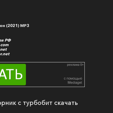
он (2021) MP3
ля РФ
e.com
.net
r.net
рник с турбобит скачать
о