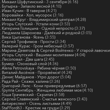
. Михаил Шуфутинский - 3 сентября (6:16)
. Бутырка - Запахло весной (4:10)
. Иван Кучин - В таверне (4:21)
. Воровайки - Хоп, мусорок (3:16)
. Михаил Круг - Владимирский централ (4:28)
. Игорь Слутский - Устали кони (3:53)
. Катерина Голицына - Одной непросто (3:37)
. Людмила Шаронова - Далёкий и родной (3:05)
. Вика Цыганова - Ясень (3:55)
. Сергей Трофимов - Прости (3:34)
. Валерий Курас - Гром небесный (3:57)
. Марина Девятова & Сергей Войтенко - У старой лавочки 
. Игорь Слутский - Вашими молитвами (4:04)
. Лесоповал - Два шага (2:45)
. Бумер - Озоновый слой (4:36)
. Alena Petrovskaya - Рябина чёрная (3:50)
. Виталий Аксёнов - Прорвёмся! (4:24)
. Денис Майданов - Утро дорог (5:04)
. Рада Рай - Скажи, калина (3:26)
. Григорий Лепс - Кони привередливые (6:57)
. Группа Сентябрь - Женщина любимая моя (4:10)
. Гоша Грачевский - Скрипач (3:58)
. Сергей Славянский - Счастья женского (3:43)
. Антиреспект - Осень листьями (4:49)
. StaFFord63 - Крестик на груди (3:29)