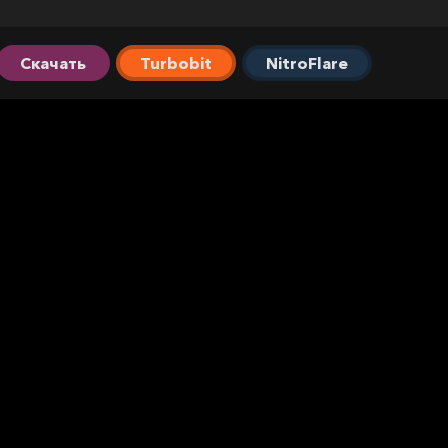
Скачать
Turbobit
NitroFlare