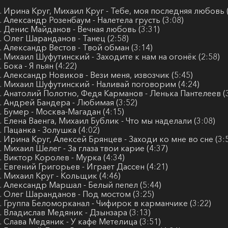
. Ирина Круг, Михаил Круг - Тебе, моя последняя любовь (
. Александр Розенбаум - Налетела грусть (3:08)
. Денис Майданов - Вечная любовь (3:31)
. Олег Шаранданов - Танец (2:58)
. Александр Вестов - Твой обман (3:14)
. Михаил Шуфутинский - Заходите к нам на огонёк (2:58)
. Бока - Я пьян (4:22)
. Александр Новиков - Вези меня, извозчик (5:45)
. Михаил Шуфутинский - Наливай поговорим (4:24)
. Анатолий Полотно, Федя Карманов - Ленька Пантелеев (3
. Андрей Бандера - Любимая (3:52)
. Бумер - Москва-Магадан (4:15)
. Елена Ваенга, Михаил Бублик - Что мы наделали (3:08)
. Пацанка - Золушка (4:02)
. Ирина Круг, Алексей Брянцев - Заходи ко мне во сне (3:
. Михаил Шелег - За глаза твои карие (4:37)
. Виктор Королев - Мурка (4:34)
. Евгений Григорьев - Играет Дассен (4:21)
. Михаил Круг - Кольщик (4:46)
. Александр Маршал - Белый пепел (5:44)
. Олег Шаранданов - Под мостом (3:25)
. Группа Беломорканал - Чифирок в карманчике (3:22)
. Владислав Медяник - Дзынзара (3:13)
. Слава Медяник - У кафе Метелица (3:51)