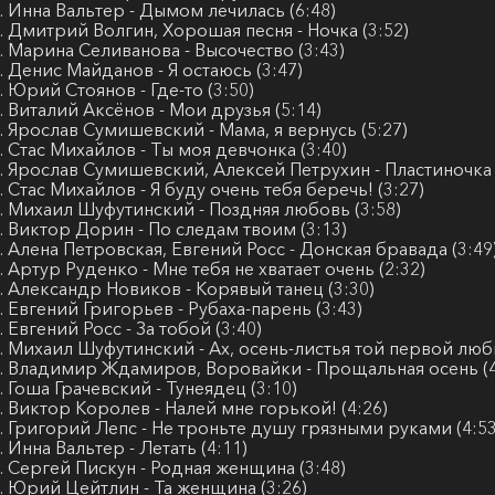
. Инна Вальтер - Дымом лечилась (6:48)
. Дмитрий Волгин, Хорошая песня - Ночка (3:52)
. Марина Селиванова - Высочество (3:43)
. Денис Майданов - Я остаюсь (3:47)
. Юрий Стоянов - Где-то (3:50)
. Виталий Аксёнов - Мои друзья (5:14)
. Ярослав Сумишевский - Мама, я вернусь (5:27)
. Стас Михайлов - Ты моя девчонка (3:40)
. Ярослав Сумишевский, Алексей Петрухин - Пластиночка 
. Стас Михайлов - Я буду очень тебя беречь! (3:27)
. Михаил Шуфутинский - Поздняя любовь (3:58)
. Виктор Дорин - По следам твоим (3:13)
. Алена Петровская, Евгений Росс - Донская бравада (3:49
. Артур Руденко - Мне тебя не хватает очень (2:32)
. Александр Новиков - Корявый танец (3:30)
. Евгений Григорьев - Рубаха-парень (3:43)
. Евгений Росс - За тобой (3:40)
. Михаил Шуфутинский - Ах, осень-листья той первой любв
. Владимир Ждамиров, Воровайки - Прощальная осень (4
. Гоша Грачевский - Тунеядец (3:10)
. Виктор Королев - Налей мне горькой! (4:26)
. Григорий Лепс - Не троньте душу грязными руками (4:53
. Инна Вальтер - Летать (4:11)
. Сергей Пискун - Родная женщина (3:48)
. Юрий Цейтлин - Та женщина (3:26)