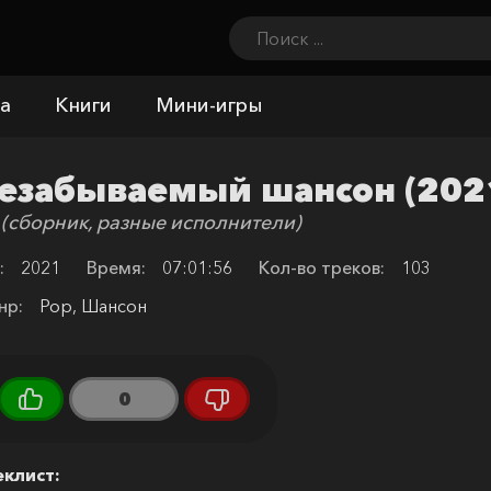
а
Книги
Мини-игры
езабываемый шансон (202
 (сборник, разные исполнители)
:
2021
Время:
07:01:56
Кол-во треков:
103
нр:
Pop, Шансон
0
еклист: