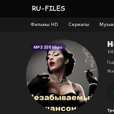
Фильмы HD
Сериалы
Музык
Н
MP3 320 kbps
VA
Год
Жа
Тр