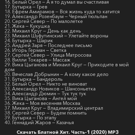
16. Белый Орел — А я то думал вы счастливая
17. Бутырка — Грев
18. Ефрем Амирамов — Вся жизнь куда то катится
19. Александр Розенбаум — Черный тюльпан
20. Сергей Север — По малолетке
21. Жека — Кукушка
22. Михаил Круг — День как день
23. Михаил Шуфутинский — Улетайте вороны
24. Бутырка — Шарик
25. Андрей Заря — Последнее письмо
26. Игорь Герман — Светка
27. Сергей Север — Улица Матросова
28. Вилли Токарев — Массаж
29. Вика Цыганова и Михаил Круг — Приходите в мой
дом
30. Вячеслав Добрынин — А кому какое дело
31. Бутырка — Бандероль
32. Белый Орел — Никто не виноват
33. Александр Новиков — Шансоньетка
34. Александр Дюмин — Тук тук тук
35. Вика Цыганова — Ангел мой
36. Жека — Моя весенняя Москва
37. Михаил Круг — Владимирский централ
38. Сергей Север — Будем помнить
39. Бутырка — По этапу
40. Геннадий Жаров — Казачья
Скачать Блатной Хит. Часть-1 (2020) MP3