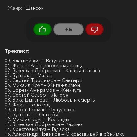
Жанр:
Шансон
+5
Треклист:
00. Блатной хит — Вступление
01. Жека — Растревоженная птица
02. Вячеслав Добрынин — Капитан запаса
03. Бутырка — Малец
04. Сергей Трофимов — Снегири
05. Михаил Круг — Жиган-лимон
06. Ефрем Амирамов — Жемчуга
07. Сергей Север — Лагеря
08. Вика Цыганова — Любовь и смерть
09. Жека — Гололёд
10. Игорь Герман — Гуцулочка
11. Бутырка — Весточка
12. Михаил круг — Кольщик
13. Вячеслав Добрынин — Казино
14. Крестовый туз — Гадалка
15. Александр Новиков — С красавицей в обнимку