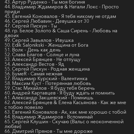
43. Артур Руденко - Ты моя богиня
44. Владимир Ждамиров & Натали Локс - Просто
приди
45. Евгений Коновалов - Я тебя никому не отдам
46. Сергей Любавин - Девушка от 30
47. Сергей Пискун - Ты
48. гр. Белое Золото & Саша Сирень - Любовь на
двоих
49. Сергей Завьялов - Ивушка
50. Edik Salonikski - Женщина от Бога
51. Волк - День как день
52. Слава Благов - Солнце и луна
53. Алексей Брянцев - Не отпущу
54. Александр Вестов - Яд
55. Сергей Пискун - Родная женщина
56. БумеR - Самая нежная
57. Владимир Курский - Валентинка
58. Максим Куст - Потерянная любовь
59. Стас Михайлов - Я буду тебя беречь
60. Андрей Картавцев - Я буду ждать и помнить
61. Александр Закшевский - Помнишь
62. Алексей Брянцев & Елена Касьянова - Как же мне
с тобою повезло
63. Евгений Коновалов - Ах, как мне хорошо с тобой
64. Владимир Ждамиров - Вспоминай
65. Сергей Клушин - Скучаю (Вальс о неоконченной
любви)
66. Дмитрий Прянов - Ты мне дороже