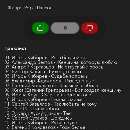
Жанр:
Pop, Шансон
0
Треклист
01. Игорь Кибирев - Роза белая моя
02. Александр Вестов - Женщина, которую люблю
03. Андрей Картавцев - Не отпускай любовь
04. Виктор Калина - Билет до луны
05. Игорь Кибирев - Судьбе вопреки
06. Владимир Ждамиров - Разведенные
07. Евгений Коновалов - Как меня любила
08. Жека (Евгений Григорьев) - Бог создал женщину
09. Ирина Круг - Счастливы одинаково
10. Игорь Кибирев - Нежная, милая
11. Сергей Завьялов - Так любить не хочу
12. ТУ-134 - Дышу тобой
13. Эдуард Хуснутдинов - Таю
14. Сергей Сухачев - Дождись
15. Игорь Кибирев - Рука в руке
16. Евгений Коновалов - Розы белые