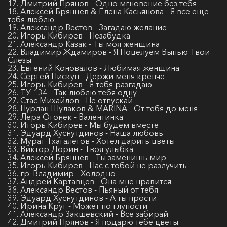
17. Дмитрий Прянов - Одно мгновение без тебя
18. Алексей Брянцев & Елена Касьянова - Я все еще
тебя люблю
19. Александр Вестов - Загадаю желание
20. Игорь Кибирев - Незабудка
21. Александр Казак - Ты моя женщина
22. Владимир Ждамиров - Я Поцелуем Выпью Твои
Слезы
23. Евгений Коновалов - Любимая женщина
24. Сергей Пискун - Держи меня крепче
25. Игорь Кибирев - Я тебя разгадаю
26. ТУ-134 - Так люблю тебя одну
27. Стас Михайлов - Не отпускай
28. Нурлан Шулаков & MARINA - От тебя до меня
29. Лера Огонек - Валентинка
30. Игорь Кибирев - Мы будем вместе
31. Эдуард Хуснутдинов - Наша любовь
32. Мурат Тхагалегов - Хотел дарить цветы
33. Виктор Дорин - Твоя улыбка
34. Алексей Брянцев - Ты заменишь мир
35. Игорь Кибирев - Нас с тобой не разлучить
36. гр. Владимир - Холодно
37. Андрей Картавцев - Она мне нравится
38. Александр Вестов - Пьяный от тебя
39. Эдуард Хуснутдинов - А ты прости
40. Ирина Круг - Может по глупости
41. Александр Закшевский - Все забирай
42. Дмитрий Прянов - Я подарю тебе цветы