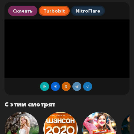
Скачать
Turbobit
NitroFlare
С этим смотрят