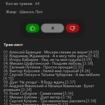
Кол-во треков:
64
Жанр:
Шансон, Поп
0
Трек-лист
01. Алексей Брянцев - Москва слезам не верит [4:05]
02. Владимир Ждамиров - А я несу тебе цветы [3:43]
03. Игорь Кибирев - Увы, не ты моя судьба [4:09]
04. Михаил Шуфутинский - Поздняя любовь [3:58]
05. Евгений Путилов - Прости-прощай [3:55]
06. Виктор Королев - Налей мне горькой! [4:26]
07. Сергей Пискун и Татьяна Чубарова - А мы любили
[4:10]
08. Дуэт 'Не уходи' - Я буду ждать [3:37]
09. Андрей Язвинский и Наталья Язвинская - Букет
ромашек [3:24]
10. Ренат Собиров - Самая-самая [3:36]
11. Михаил Бублик - Дует ветер [3:16]
12. Сергей Куприк - Три малиновых рассвета [3:38]
13. Группа Запретка - Новелла [5:13]