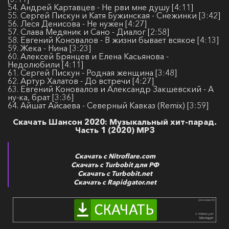
54. Андрей Картавцев - Не рви мне душу [4:11]
55. Сергей Пискун и Катя Бужинская - Снежинки [3:42]
56. Леся Денисова - Не нужен [4:27]
57. Слава Медяник и Сано - Диалог [2:58]
58. Евгений Коновалов - В жизни бывает всякое [4:13]
59. Жека - Нина [3:23]
60. Алексей Брянцев и Елена Касьянова -
Недолюбили [4:11]
61. Сергей Пискун - Родная женщина [3:48]
62. Артур Халатов - До встречи [4:27]
63. Евгений Коновалов и Александр Закшевский - А
ну-ка, брат [3:36]
64. Айшат Айсаева - Северный Кавказ (Remix) [3:59]
Скачать Шансон 2020: Музыкальный хит-парад.
Часть 1 (2020) MP3
Скачать с Nitroflare.com
Скачать с Turbobit для РФ
Скачать с Turbobit.net
Скачать с Rapidgator.net