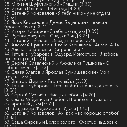
35. Михаил Шуфутинский - Ямщик [3:30]
36. Ирина Ильина - Тебя жду [4:20]
37. Евгений Коновалов - Я тебя никому не отдам
[3:58]
38. Яков Кирсанов и Денис Годицкий - Невеста
бросает букет [3:41]
39. Игорь Кибирев - Я тебя разгадаю [3:09]
40. Рустам Нахушев - Сладкий яд [3:27]
41. Евгений Путилов - Звёзды в небе [3:48]
42. Алексей Брянцев и Елена Касьянова - Ангел [4:14]
43. Алёна Петровская - Сирень [3:32]
44. Татьяна Чубарова и Эдуард Изместьев - Любовь
всегда права [4:21]
45. Сергей Славянский и Анжелика Пушнова - С
тобою вместе [3:43]
46. Слава Благов и Ярослав Сумишевский - Мои
друзья [3:30]
47. Виктор Дорин - Твоя улыбка [3:53]
48. Татьяна Чубарова - Тебя любить нельзя, а хочется
[3:58]
49. Сергей Сухачёв - Чистая любовь [4:20]
50. Слава Медяник и Любовь Шепилова - Сквозь
сыгаретный дым [3:52]
51. Владимир Ждамиров - Удача [3:45]
52. Евгений Коновалов - Ах, как мне хорошо с тобой
[3:43]
53. Саша Сирень и Белое золото - Счастье на двоих
[3:11]