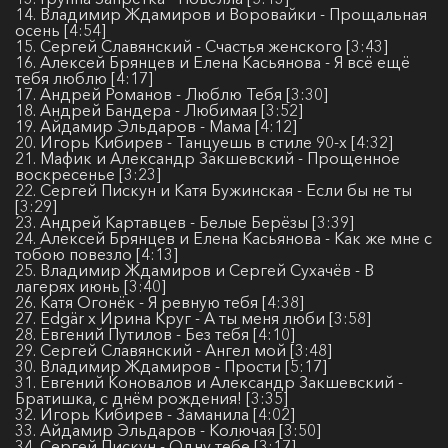
14. Владимир Ждамиров и Воровайки - Прощальная
осень [4:54]
15. Сергей Славянский - Счастья женского [3:43]
16. Алексей Брянцев и Елена Касьянова - Я всё ещё
тебя люблю [4:17]
17. Андрей Романов - Люблю Тебя [3:30]
18. Андрей Бандера - Любимая [3:52]
19. Айдамир Эльдаров - Мама [4:12]
20. Игорь Кибирев - Танцуешь в стиле 90-х [4:32]
21. Мафик и Александр Закшевский - Прощенное
воскресенье [3:23]
22. Сергей Пискун и Катя Бужинская - Если бы не ты
[3:29]
23. Андрей Картавцев - Белые Берёзы [3:39]
24. Алексей Брянцев и Елена Касьянова - Как же мне с
тобою повезло [4:13]
25. Владимир Ждамиров и Сергей Сухачёв - В
лагерях июнь [3:40]
26. Катя Огонёк - Я ревную тебя [4:38]
27. Edgär x Ирина Круг - А ты меня люби [3:58]
28. Евгений Путилов - Без тебя [4:10]
29. Сергей Славянский - Ангел мой [3:48]
30. Владимир Ждамиров - Прости [5:17]
31. Евгений Коновалов и Александр Закшевский -
Братишка, с днём рождения! [3:35]
32. Игорь Кибирев - Заманила [4:02]
33. Айдамир Эльдаров - Колючая [3:50]
34. Сергей Пискун - Одну тебе [3:17]