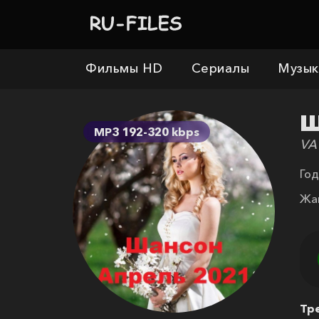
Фильмы HD
Сериалы
Музык
Ш
MP3 192-320 kbps
VA
Год
Жа
Тр