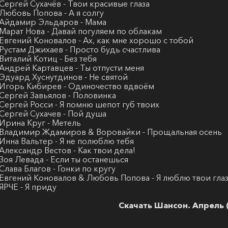
 Сергей Сухачёв - Твои красивые глаза
 Любовь Попова - А я солгу
 Айдамир Эльдаров - Мама
 Марат Нова - Давай погуляем по облакам
 Евгений Коновалов - Ах, как мне хорошо с тобой
 Рустам Джихаев - Просто будь счастлива
 Виталий Котиц - Без тебя
 Андрей Картавцев - Ты отпусти меня
 Эдуард Хуснутдинов - Не святой
 Игорь Кибирев - Одиночество вдвоём
 Сергей Завьялов - Половинка
 Сергей Росси - Я помню шепот губ твоих
 Сергей Сухачев - Пой душа
 Ирина Круг - Метель
 Владимир Ждамиров & Воровайки - Прощальная осень
 Инна Вальтер - Я не полюблю тебя
 Александр Вестов - Как твои дела!
 Зоя Левада - Если ты останешься
 Слава Благов - Гонки по кругу
 Евгений Коновалов & Любовь Попова - Я люблю твои гла
 ЯРЧЕ - Я приду
Скачать Шансон. Апрель 