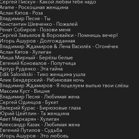
 Сергей Пискун - Какой любви тебе надо
 Arame - Роскошная женщина
 Аслан Кятов - Роза
 Владимир Песня - Ты
 Константин Шевченко - Пожалей
 Ренат Собиров - Позови меня
 Сергей Завьялов & Воровайки - Помнишь вечер!
 Игорь Ашуров - Долгожданная
 Владимир Ждамиров & Лена Василёк - Огонёчек
 Аслан Кятов - Хулиган
 Миша Мирный - Берёзы белые
 Евгений Коновалов - Попутчица
 Артур Руденко - Эта тайна
 Edik Salonikski - Тихо женщина ушла
 Алик Бендерский - Рябиновая ночь
 Владимир Ждамиров - Я поцелуем выпью твои слёзы
 Максим Куст - Вишня
 Владимир Песня - Любимая жена
 Сергей Одинцов - Букет
 Валерий Курас - Бирюзовые глаза
 Юрий Цейтлин - Та женщина
 Авет Маркарян - Хулиган
 Александр Казак - Любимая жена
 Евгений Путилов - Судьба
 Игорь Ашуров - Это любовь