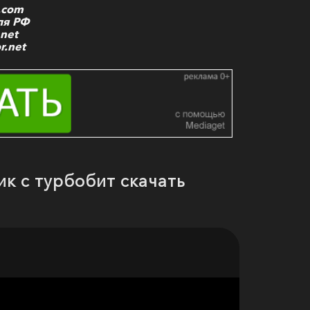
e.com
ля РФ
.net
r.net
к с турбобит скачать
о