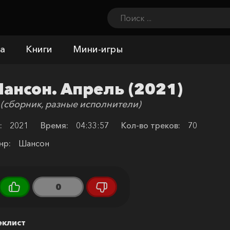
а
Книги
Мини-игры
ансон. Апрель (2021)
 (сборник, разные исполнители)
:
2021
Время:
04:33:57
Кол-во треков:
70
нр:
Шансон
0
еклист