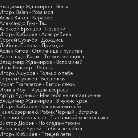
 Владимир Ждамиров - Весна
 Игорь Balan - Роза моя
 Аслан Кятов - Караоке
 Александр Гум - Та...
 Алексей Брянцев - Позвони
 Игорь Кибирев - Алая рябина
 Сергей Сухачёв - Дождись
 Любовь Попова - Приходи
 Аслан Кятов - Отличница и хулиган
 Александр Казак - Ты моя женщина
. Владимир Ждамиров - Вспоминай
 Инна Вальтер - Летать
 Игорь Ашуров - Только о тебе
 Сергей Сухачев - Бесценная
 Мурат Тхагалегов - Вытри слёзы
 Ирина Круг - Я ушла всерьёз
 Артур Руденко - Мне тебя не хватает очень
 Владимир Ждамиров - В чужие края
 Игорь Кибирев - Капельками слёз
 Таня Северная & Робик Чёрный - Встреча
 Евгений Коновалов - Ты наливай мне коньяка
 Виктор Дорин - По следам твоим
 Александр Чурей - Тебя я не забыл
 Игорь Кибирев - Птицей лети