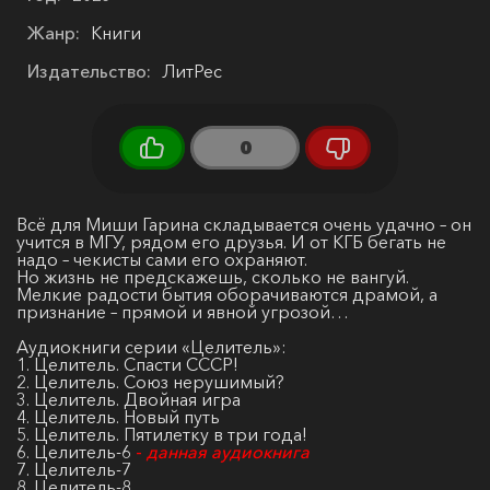
Жанр:
Книги
Издательство:
ЛитРес
0
Всё для Миши Гарина складывается очень удачно – он
учится в МГУ, рядом его друзья. И от КГБ бегать не
надо – чекисты сами его охраняют.
Но жизнь не предскажешь, сколько не вангуй.
Мелкие радости бытия оборачиваются драмой, а
признание – прямой и явной угрозой…
Аудиокниги серии «Целитель»:
1. Целитель. Спасти СССР!
2. Целитель. Союз нерушимый?
3. Целитель. Двойная игра
4. Целитель. Новый путь
5. Целитель. Пятилетку в три года!
6. Целитель-6
-
данная аудиокнига
7. Целитель-7
8. Целитель-8