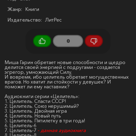
Жанр:
Книги
Издательство:
ЛитРес
0
Миша Гарин обретает новые способности и щедро
делится своей энергией с подругами - создается
эгрегор, умножающий Силу.
И вовремя, ибо целитель обретает могущественных
врагов. Но хватит ли стойкости у девушек? И
поможет ли ему наставник?
Аудиокниги серии «Целитель»:
1. Целитель. Спасти СССР!
2. Целитель. Союз нерушимый?
3. Целитель. Двойная игра
4. Целитель. Новый путь
5. Целитель. Пятилетку в три года!
6. Целитель-6
7. Целитель-7
-
данная аудиокнига
8. Целитель-8