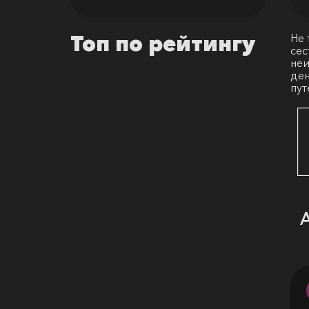
Не 
Топ по рейтингу
сес
неи
ден
пут
A