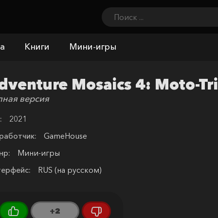
а
Книги
Мини-игры
dventure Mosaics 4: Moto-Tr
лная версия
:
2021
работчик:
GameHouse
нр:
Мини-игры
терфейс:
RUS (на русском)
+2