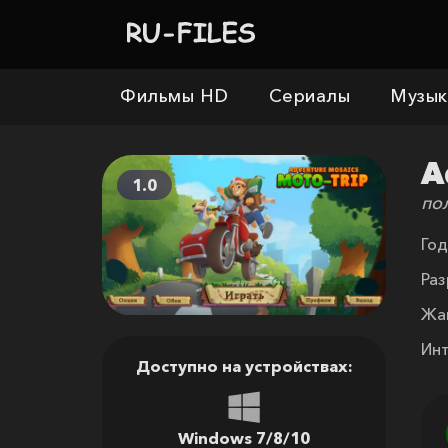
Фильмы HD
Сериалы
Музык
A
1.0
по
Год
Раз
Жа
Ин
Доступно на устройствах:
Windows 7/8/10