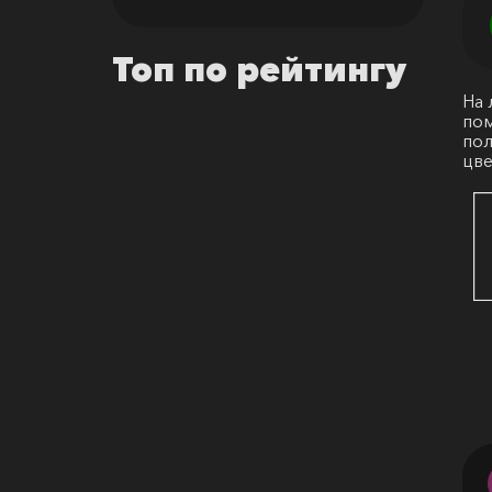
Топ по рейтингу
На 
пом
пол
цве