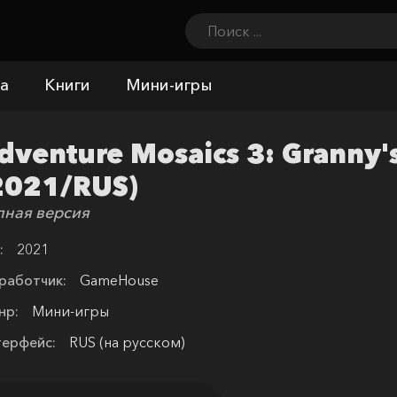
а
Книги
Мини-игры
dventure Mosaics 3: Granny'
2021/RUS)
лная версия
:
2021
работчик:
GameHouse
нр:
Мини-игры
терфейс:
RUS (на русском)