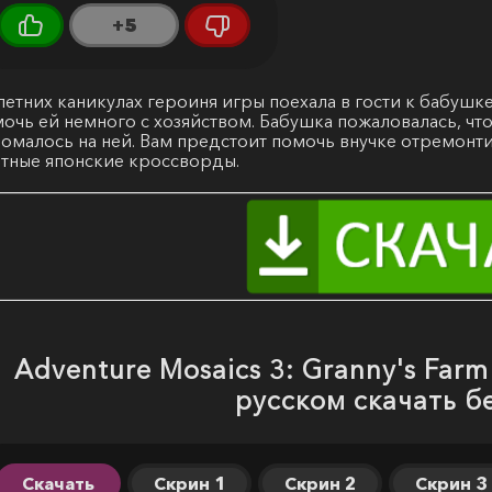
+5
летних каникулах героиня игры поехала в гости к бабушк
очь ей немного с хозяйством. Бабушка пожаловалась, что
омалось на ней. Вам предстоит помочь внучке отремонт
тные японские кроссворды.
Adventure Mosaics 3: Granny's Farm
русском скачать б
Скачать
Скрин 1
Скрин 2
Скрин 3