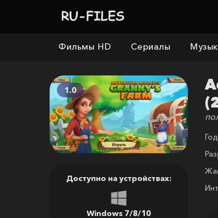
Фильмы HD
Сериалы
Музык
A
1.0
(
по
Год
Раз
Жа
Доступно на устройствах:
Ин
Windows 7/8/10