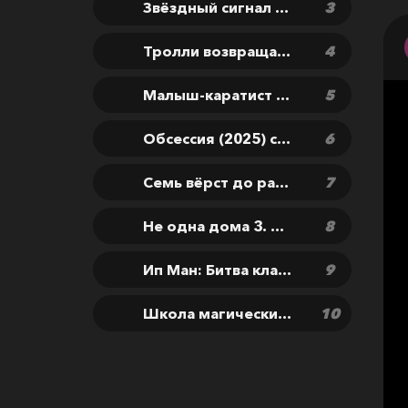
Звёздный сигнал (2026) скачать фильм бесплатно
Тролли возвращаются! (2026) скачать мультфильм бесплатно
Малыш-каратист (2026) скачать фильм бесплатно
Обсессия (2025) скачать фильм бесплатно
Семь вёрст до рассвета (2026) скачать фильм бесплатно
Не одна дома 3. Выпускной (2026) скачать фильм бесплатно
Ип Ман: Битва кланов (2026) скачать фильм бесплатно
Школа магических зверей. Хранители чуда (2025) скачать фильм бесплатно