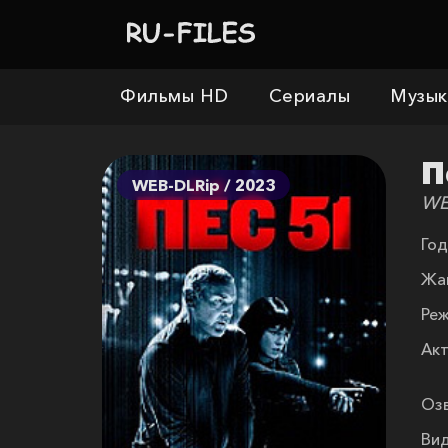
Фильмы HD
Сериалы
Музык
П
WEB-DLRip / 2023
WE
Год
Жа
Реж
Акт
Озв
Вид