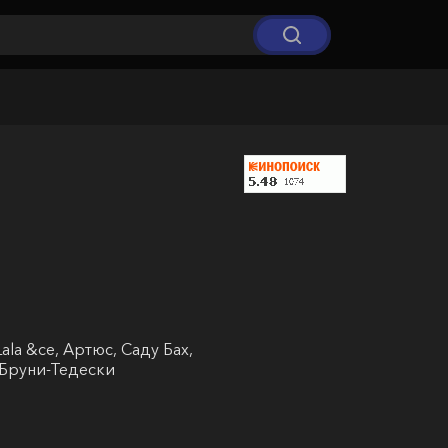
la &ce, Артюс, Саду Бах,
 Бруни-Тедески