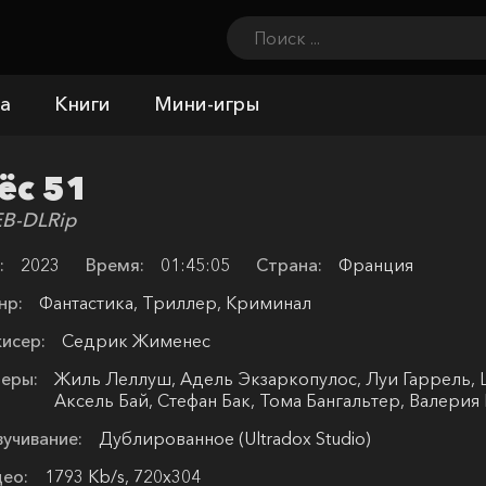
а
Книги
Мини-игры
ёс 51
B-DLRip
:
2023
Время:
01:45:05
Страна:
Франция
нр:
Фантастика, Триллер, Криминал
исер:
Седрик Жименес
еры:
Жиль Леллуш, Адель Экзаркопулос, Луи Гаррель, La
Аксель Бай, Стефан Бак, Тома Бангальтер, Валерия
учивание:
Дублированное (Ultradox Studio)
ео:
1793 Kb/s, 720x304