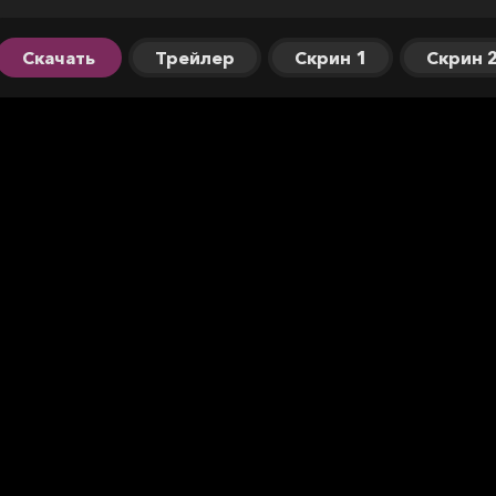
Скачать
Трейлер
Скрин 1
Скрин 