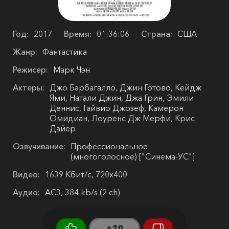
Год:
2017
Время:
01:36:06
Страна:
США
Жанр:
Фантастика
Режисер:
Марк Чэн
Актеры:
Джо Барбагалло, Джин Готово, Кейдж
Ями, Натали Джин, Джа Грин, Эмили
Деннис, Гайвио Джозеф, Камерон
Омидиан, Лоуренс Дж Мерфи, Крис
Дайер
Озвучивание:
Профессиональное
(многоголосное) ["Синема-УС"]
Видео:
1639 Кбит/с, 720x400
Аудио:
AC3, 384 kb/s (2 ch)
+10