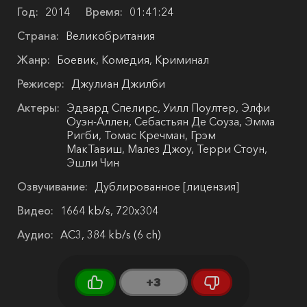
Год:
2014
Время:
01:41:24
Страна:
Великобритания
Жанр:
Боевик, Комедия, Криминал
Режисер:
Джулиан Джилби
Актеры:
Эдвард Спелирс, Уилл Поултер, Элфи
Оуэн-Аллен, Себастьян Де Соуза, Эмма
Ригби, Томас Кречман, Грэм
МакТавиш, Малез Джоу, Терри Стоун,
Эшли Чин
Озвучивание:
Дублированное [лицензия]
Видео:
1664 kb/s, 720x304
Аудио:
AC3, 384 kb/s (6 ch)
+3