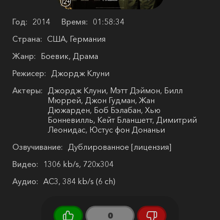
Год:
2014
Время:
01:58:34
Страна:
США, Германия
Жанр:
Боевик, Драма
Режисер:
Джордж Клуни
Актеры:
Джордж Клуни, Мэтт Дэймон, Билл
Мюррей, Джон Гудман, Жан
Дюжарден, Боб Бэлабан, Хью
Бонневилль, Кейт Бланшетт, Димитрий
Леонидас, Юстус фон Донаньи
Озвучивание:
Дублированное [лицензия]
Видео:
1306 kb/s, 720x304
Аудио:
AC3, 384 kb/s (6 ch)
0