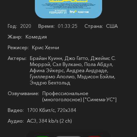
Год:
2020
Время:
01:33:25
Страна:
США
Жанр:
Комедия
Режисер:
Крис Хенчи
Актеры:
Брайан Куинн, Джо Гатто, Джеймс С.
Мюррэй, Сэл Вулкано, Пола Абдул,
Афина Эйкерс, Андреа Андраде,
Гуиллермо Аполио, Мэдисон Бэйли,
Эндрю Бехтольд
Озвучивание:
Профессиональное
(многоголосное) ["Синема-УС"]
Видео:
1700 Кбит/с, 720x384
Аудио:
AC3, 384 kb/s (2 ch)