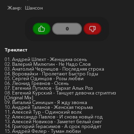
Жанр:
Шансон
0
Треклист
01. Андрей Шпехт - Женщина осень
02. Валерий Милютин - Не Надо Слов
03. Анатолий Черницов - Последняя строка
04. Воровайки - Пролетают Быстро Годы
05. Сергей Одинцов - Розы любви
06. Леонид Гревнов - Осень
07. Евгений Путилов - Бархат Алых Роз
08. Евгений Курский - Танцует девочка стриптиз
[Original Mix]
09. Виталий Синицын - Я жду звонка
10. Андрей Таланов - Женская тюрьма
11. Алексей Тур - Одинокий волк
12. Александр Павлов - И снова новый год
13. Алексей Новиков - Заметет белый снег
14. Григорий Герасимов - А срок пройдет
15. Андрей Фелер - Туман любви