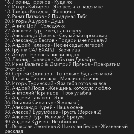
16. Леонид Гревнов - Куда же
17. Игорь Кибирев - Это все, что надо мне
18. Тамара Кутидзе - Женщина
19. Ренат Патахов - Я Придумал Тебя
20. Игорь Ашуров - Душа
21. Анита Цой - Селедочка
22. Алексей Тур - Звезды на снегу
23. Александр Лисняк - Случайная прохожая
24. Александр Вестов - Подари мне поцелуй
25. Андрей Таланов - Песни седых лагерей
26. Группа САЛЕХАРД - Заочница
27. Артур - Не раскачивай лодку
28. Леонид Гревнов - Забытый Декабрь
29. Инна Вальтер & Дмитрий Прянов - Прекратим
Этот Бой
30. Сергей Одинцов - Ты только будь со мной
31. Татьяна Тишинская - Миллион причин
32. Игорь Туринский - Я за тебя готов на все
33. Андрей Лорд - Женщина, которую люблю
34. Анатолий Черницов - Твоя улыбка
35. Андрей Таланов - Этап
36. Виталий Синицын - Я желаю (
37. Александр Чурей - Наша осень
38. Алексей Бурумбаев - Грусть (Версия 2)
39. Алексей Тур - Наливай, братуха
40. Андрей Куряев - Не обижай
41. Вячеслав Леонтьев & Николай Белов - Жизненный
расклад