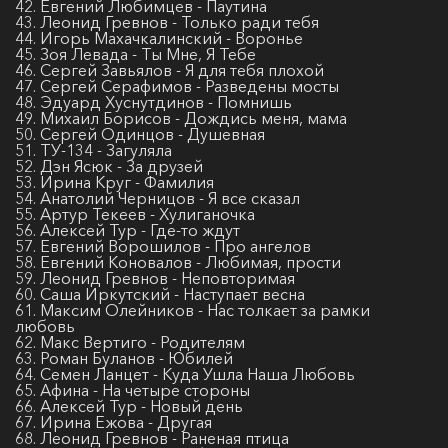
42. Евгений Любимцев - Паутина
43. Леонид Гревнов - Только ради тебя
44. Игорь Махачкалинский - Воронье
45. Зоя Левада - Ты Мне, Я Тебе
46. Сергей Завьялов - Я для тебя плохой
47. Сергей Серафимов - Разведены мосты
48. Эдуард Хуснутдинов - Помнишь
49. Михаил Борисов - Дождись меня, мама
50. Сергей Одинцов - Душевная
51. ТУ-134 - Загуляла
52. Дэн Ясюк - За друзей
53. Ирина Круг - Фамилия
54. Анатолий Черницов - Я все сказал
55. Артур Текеев - Хулиганочка
56. Алексей Тур - Где-то ждут
57. Евгений Ворошилов - Про ангелов
58. Евгений Коновалов - Любимая, прости
59. Леонид Гревнов - Неповторимая
60. Саша Иркутский - Наступает весна
61. Максим Олейников - Нас толкает за рамки
любовь
62. Макс Вертиго - Родителям
63. Роман Буланов - Юбилей
64. Семен Ланцет - Куда Ушла Наша Любовь
65. Афина - На четыре стороны
66. Алексей Тур - Новый день
67. Ирина Ежова - Другая
68. Леонид Гревнов - Раненая птица