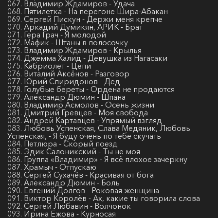
067. Владимир Ждамиров - Удача
068. Пятилетка - На перегоне Шира-Абакан
069. Сергей Пискун - Держи меня крепче
070. Аркадий Думикян, АРИК - Брат
071. Гера Грач - Я молодой
072. Мафик - Штаны в полосочку
073. Владимир Ждамиров - Крылья
074. Джемма Халид - Девушка из Нагасаки
075. Кабриолет - Цепи
076. Виталий Аксёнов - Разговор
077. Юрий Спиридонов - Дед
078. Голубые береты - Ордена не продаются
079. Александр Дюмин - Шпана
080. Владимир Асмолов - Осень жизни
081. Дмитрий Гревцев - Моя свобода
082. Андрей Картавцев - Упрямый взгляд
083. Любовь Успенская, Слава Медяник, Любовь
Успенская, - Я буду очень по тебе скучать
084. Петлюра - Скорый поезд
085. Эдик Салоникский - Ты не моя
086. Группа «Владимир» - Я всё плохое зачеркну
087. Храмыч - Отпускаю
088. Сергей Сухачёв - Красивая от бога
089. Александр Дюмин - Боль
090. Евгений Долгов - Роковая женщина
091. Виктор Королёв - Ах, какие ты говорила слова
092. Сергей Любавин - Волчонок
093. Ирина Ежова - Курносая