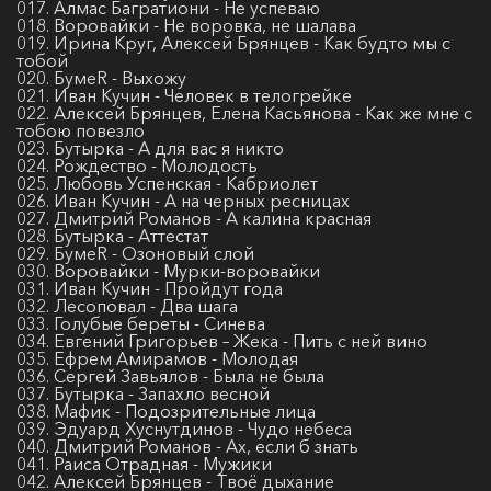
017. Алмас Багратиони - Не успеваю
018. Воровайки - Не воровка, не шалава
019. Ирина Круг, Алексей Брянцев - Как будто мы с
тобой
020. БумеR - Выхожу
021. Иван Кучин - Человек в телогрейке
022. Алексей Брянцев, Елена Касьянова - Как же мне с
тобою повезло
023. Бутырка - А для вас я никто
024. Рождество - Молодость
025. Любовь Успенская - Кабриолет
026. Иван Кучин - А на черных ресницах
027. Дмитрий Романов - А калина красная
028. Бутырка - Аттестат
029. БумеR - Озоновый слой
030. Воровайки - Мурки-воровайки
031. Иван Кучин - Пройдут года
032. Лесоповал - Два шага
033. Голубые береты - Синева
034. Евгений Григорьев – Жека - Пить с ней вино
035. Ефрем Амирамов - Молодая
036. Сергей Завьялов - Была не была
037. Бутырка - Запахло весной
038. Мафик - Подозрительные лица
039. Эдуард Хуснутдинов - Чудо небеса
040. Дмитрий Романов - Ах, если б знать
041. Раиса Отрадная - Мужики
042. Алексей Брянцев - Твоё дыхание