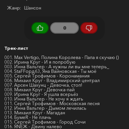
Жанр:
Шансон
0
Трек-лист
001. Max Vertigo, Полина Королева - Папа я скучаю ()
002. Ирина Круг - И я попробую
003. Инна Вальтер - А нужны ли вы мне теперь_
004. StaFFорд63, Яна Вайновская - Ты моё
005. Сергей Трофимов - Коронамания
006. Михаил Круг - Владимирский централ
007. Арсен Шахунц - Девочка, стоп!
008. Михаил Круг - Девочка-пай
009. Ирина Круг - Я ушла всерьёз
010. Инна Вальтер - Не хочу я ждать
011. Сергей Трофимов - Московская песня
012. Инна Вальтер - Дымом лечилась
013. Михаил Круг - Магадан
014. БумеR - Не плачь
015. Сергей Трофимов - Город Сочи
016. ЯNЕЖ - Двину налево