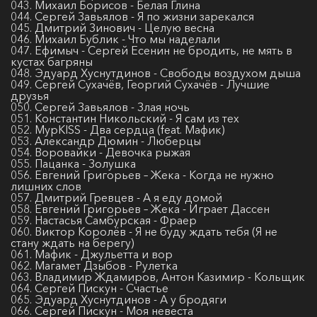
043. Михаил Борисов - Белая Глина
044. Сергей Завьялов - Я по жизни зарекался
045. Дмитрий Зинович - Целую весна
046. Михаил Бублик - Что мы наделали
047. Ефимыч - Сергей Есенин не бродить, не мять в
кустах багряны
048. Эдуард Хуснутдинов - Свободы воздухом дыша
049. Сергей Сухачёв, Георгий Сухачёв - Лучшие
друзья
050. Сергей Завьялов - Злая ночь
051. Константин Никольский - Я сам из тех
052. МурKISS - Два сердца (feat. Мафик)
053. Александр Дюмин - Люберцы
054. Воровайки - Девочка рыжая
055. Пацанка - Золушка
056. Евгений Григорьев – Жека - Когда не нужно
лишних слов
057. Дмитрий Гревцев - А я еду домой
058. Евгений Григорьев – Жека - Играет Дассен
059. Настасья Самбурская - Фраер
060. Виктор Королёв - Я не буду ждать тебя (Я не
стану ждать на берегу)
061. Мафик - Джульетта и вор
062. Магамет Дзыбов - Рулетка
063. Владимир Ждамиров, Антон Казимир - Кольщик
064. Сергей Пискун - Счастье
065. Эдуард Хуснутдинов - А у бродяги
066. Сергей Пискун - Моя невеста