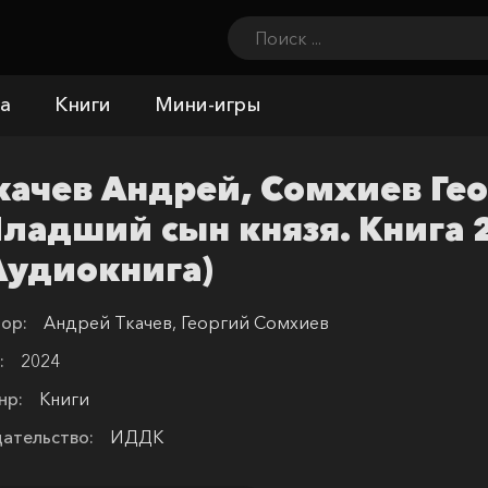
а
Книги
Мини-игры
качев Андрей, Сомхиев Гео
ладший сын князя. Книга 
Аудиокнига)
ор:
Андрей Ткачев, Георгий Сомхиев
:
2024
нр:
Книги
ательство:
ИДДК