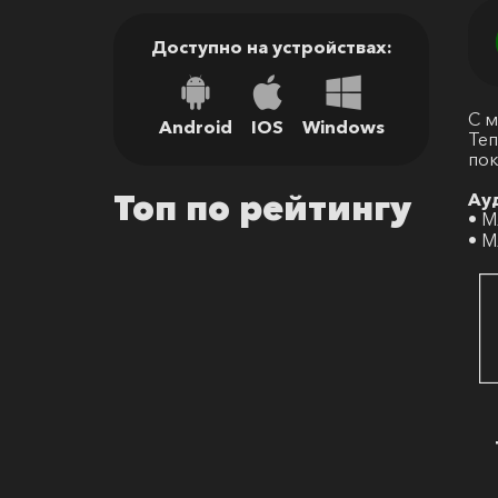
Доступно на устройствах:
С м
Android
IOS
Windows
Теп
пок
Ау
Топ по рейтингу
• М
• М