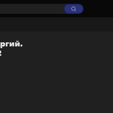
ргий.
2