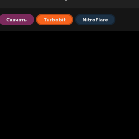
Скачать
Turbobit
NitroFlare