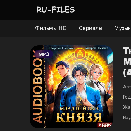
Фильмы HD
Сериалы
Музык
Т
MP3
М
(
Авт
Год
Жа
Изд