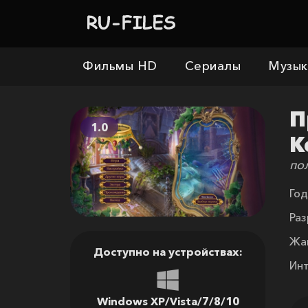
Фильмы HD
Сериалы
Музык
П
1.0
К
по
Год
Раз
Жа
Доступно на устройствах:
Ин
Windows XP/Vista/7/8/10