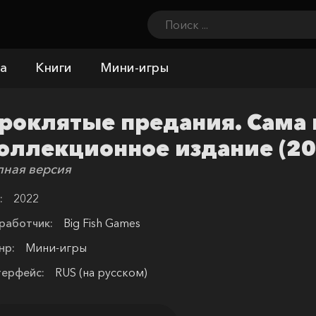
а
Книги
Мини-игры
роклятые предания. Сама 
оллекционное издание (20
лная версия
:
2022
работчик:
Big Fish Games
нр:
Мини-игры
терфейс:
RUS (на русском)