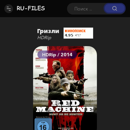
Гризли
HDRip
HDRip / 2014