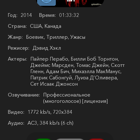
Год:
2014
Время:
01:33:32
Страна:
США, Канада
Жанр:
Боевик, Триллер, Ужасы
Режисер:
Дэвид Хэкл
Актеры:
Пайпер Перабо, Билли Боб Торнтон,
Джеймс Марсден, Томас Джейн, Скотт
Гленн, Адам Бич, Михаэлла МакМанус,
Патрик Сабонгуй, Луиза Д’Оливера,
Сет Исаак Джонсон
Озвучивание:
Профессиональное
(многоголосое) [лицензия]
Видео:
1772 kb/s, 720x384
Аудио:
AC3, 384 kb/s (6 ch)