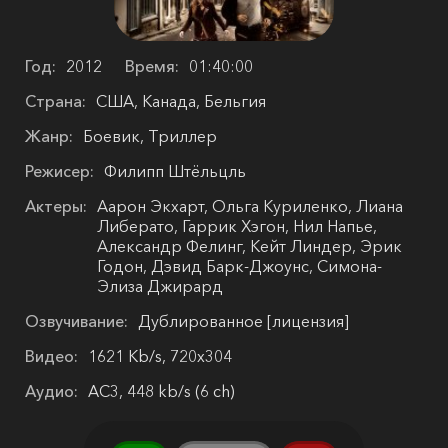
Год:
2012
Время:
01:40:00
Страна:
США, Канада, Бельгия
Жанр:
Боевик, Триллер
Режисер:
Филипп Штёльцль
Актеры:
Аарон Экхарт, Ольга Куриленко, Лиана
Либерато, Гаррик Хэгон, Нил Напье,
Александр Фелинг, Кейт Линдер, Эрик
Годон, Дэвид Барк-Джоунс, Симона-
Элиза Джирард
Озвучивание:
Дублированное [лицензия]
Видео:
1621 Kb/s, 720x304
Аудио:
AC3, 448 kb/s (6 ch)