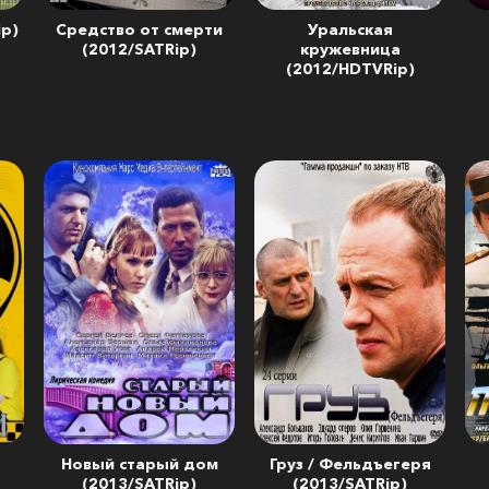
ip)
Средство от смерти
Уральская
(2012/SATRip)
кружевница
(2012/HDTVRip)
Новый старый дом
Груз / Фельдъегеря
(2013/SATRip)
(2013/SATRip)