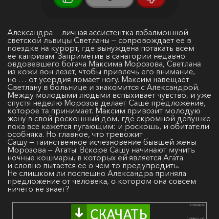
Александра — личная ассистентка взбалмошной
светской львицы Светланы — сопровождает ее в
поездке на курорт, где вынуждена потакать всем
ее капризам. Заприметив в санатории недавно
овдовевшего богача Максима Морозова, Светлана
из кожи вон лезет, чтобы привлечь его внимание,
но … от усердия ломает ногу. Максим навещает
Светлану в больнице и знакомится с Александрой.
Между молодыми людьми вспыхивает чувство, и уже
спустя неделю Морозов делает Саше предложение,
которое та принимает. Максим привозит молодую
жену в свой роскошный дом, где скромной девушке
пока все кажется пугающим: и роскошь, и обитатели
особняка. Но главное, что тревожит
Сашу — таинственное исчезновение бывшей жены
Морозова — Агаты. Вскоре Сашу начинают мучить
ночные кошмары, в которых ей является Агата
и словно пытается ее о чем-то предупредить.
Не слишком ли поспешно Александра приняла
предложение от человека, о котором она совсем
ничего не знает?