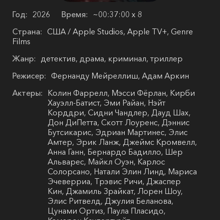
Год:
2026
Время:
~00:37:00 х 8
Страна:
США / Apple Studios, Apple TV+, Genre
Films
Жанр:
детектив, драма, криминал, триллер
Режисер:
Фернанду Мейреллиш, Адам Аркин
Актеры:
Колин Фаррелл, Мэсси Фёрлан, Кирби
Хауэлл-Батист, Эми Райан, Нэйт
Корддри, Сидни Чандлер, Дауд Шах,
Дон ДиПетта, Скотт Лоуренс, Дэннис
Бутсикарис, Эдриан Мартинес, Элис
Амтер, Эрик Ланж, Джеймс Кромвелл,
Анна Ганн, Бернардо Бадилло, Шер
Альварес, Майкл Оуэн, Карлос
Солорсано, Натали Элин Линд, Мариса
Эчеверриа, Трэвис Ричи, Джаспер
Кин, Джамиль Зрайкат, Лорен Шоу,
Элис Ритвелд, Джулия Беланова,
Цунами Ортиз, Паула Пласидо,