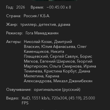
Год:
2026
Время:
~00:45:00 х 8
Страна:
Россия / К.Б.А.
Жанр:
триллер, детектив, драма
Режисер:
Гога Мамаджанян
Актеры:
Николай Козак, Дмитрий
Власкин, Юлия Афанасьева, Олег
Каменщиков, Никита
Плащевский, Сергей Савлук, Борис
Мягков, Евгений Шириков, Георгий
Мартиросян, Ольга Смирнова, Ирина
Темичева, Кристина Корбут, Диана
Милютина, Карина
Александрова, Микаэл Джанибекян
Озвучивание:
оригинальное (русский)
Видео:
XviD, 1551 kb/s, 720x304, (45:19), 25.000
FPS