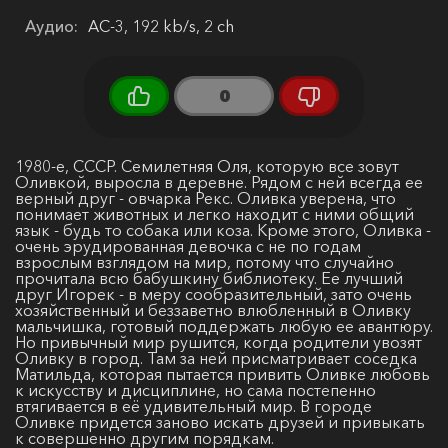
Аудио:
AC-3, 192 kb/s, 2 ch
0
1980-е, СССР. Семилетняя Оля, которую все зовут
Оливкой, выросла в деревне. Рядом с ней всегда ее
верный друг - овчарка Рекс. Оливка уверена, что
понимает животных и легко находит с ними общий
язык - будь то собака или коза. Кроме этого, Оливка -
очень эрудированная девочка с не по годам
взрослым взглядом на мир, потому что случайно
прочитала всю бабушкину библиотеку. Ее лучший
друг Игорек - в меру сообразительный, зато очень
хозяйственный и беззаветно влюбленный в Оливку
мальчишка, готовый поддержать любую ее авантюру.
Но привычный мир рушится, когда родители увозят
Оливку в город. Там за ней присматривает соседка
Матильда, которая пытается привить Оливке любовь
к искусству и дисциплине, но сама постепенно
втягивается в её удивительный мир. В городе
Оливке придется заново искать друзей и привыкать
к совершенно другим порядкам.