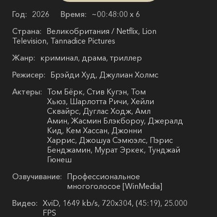
Год:
2026
Время:
~00:48:00 х 6
Страна:
Великобритания / Netflix, Lion
Television, Tannadice Pictures
Жанр:
криминал, драма, триллер
Режисер:
Брэйди Худ, Джулиан Холмс
Актеры:
Том Бёрк, Стив Кугэн, Том
Хьюз, Шарлотта Ричи, Хейли
Сквайрс, Дуглас Ходж, Амл
Амин, Жасмин Блэкбороу, Джералд
Кид, Кем Хассан, Джонни
Харрис, Джошуа Сэмюэлс, Пэрис
Бенджамин, Мурат Эркек, Тунджай
Гюнеш
Озвучивание:
Профессиональное
многоголосое [WinMedia]
Видео:
XviD, 1649 kb/s, 720x304, (45:19), 25.000
FPS